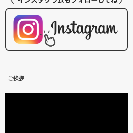
ご挨拶
動
画
プ
レ
ー