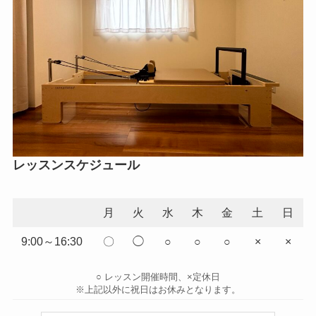
レッスンスケジュール
月
火
水
木
金
土
日
9:00～16:30
〇
◯
○
○
○
×
×
○ レッスン開催時間、×定休日
※上記以外に祝日はお休みとなります。